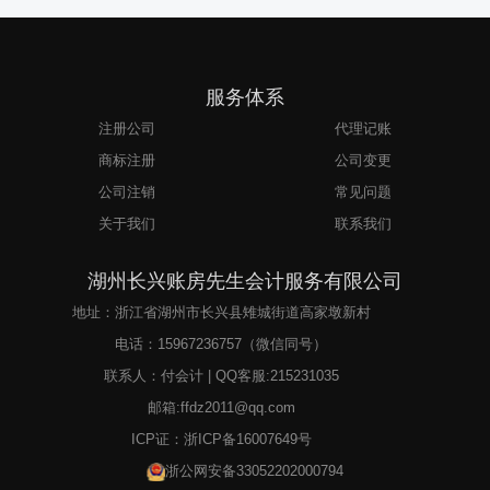
服务体系
注册公司
代理记账
商标注册
公司变更
公司注销
常见问题
关于我们
联系我们
湖州长兴账房先生会计服务有限公司
地址：浙江省湖州市长兴县雉城街道高家墩新村
电话：
15967236757
（微信同号）
联系人：付会计 | QQ客服:215231035
邮箱:ffdz2011@qq.com
ICP证：
浙ICP备16007649号
浙公网安备33052202000794