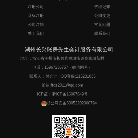
注册公司
代理记账
商标注册
公司变更
公司注销
常见问题
关于我们
联系我们
湖州长兴账房先生会计服务有限公司
地址：浙江省湖州市长兴县雉城街道高家墩新村
电话：
15967236757
（微信同号）
联系人：付会计 | QQ客服:215231035
邮箱:ffdz2011@qq.com
ICP证：
浙ICP备16007649号
浙公网安备33052202000794