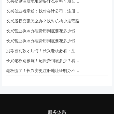
长兴变更注册地址需要什么材料？朋友的一次真实办理经历
长兴创业者亲述：找对会计公司，注册公司少走三年弯路
长兴股权变更怎么办？找对机构少走弯路
长兴营业执照办理费用到底要花多少钱？真实经历告诉你答案
长兴营业执照办理费用到底要花多少钱？真实经历告诉你答案
别等被罚款才后悔！长兴老板必看：注册公司到底该选哪条路？
长兴老板别被坑！记账费到底多少？看完这篇省下一半冤枉钱
老板慌了！长兴变更注册地址证明办不下来？别急，这招能救场
服务体系